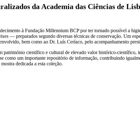
uralizados da Academia das Ciências de Lis
ecimento à Fundação Millennium BCP por ter tornado possível a higien
e peixes — preparados segundo diversas técnicas de conservação. Um es
desenvolvido, bem como ao Dr. Luís Ceríaco, pelo acompanhamento prest
um património científico e cultural de elevado valor histórico-científic
-se como um importante repositório de informação, contribuindo igualme
mostra dedicada a esta coleção.