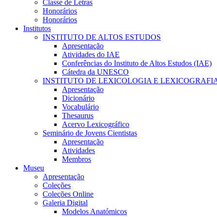
Classe de Letras
Honorários
Honorários
Institutos
INSTITUTO DE ALTOS ESTUDOS
Apresentação
Atividades do IAE
Conferências do Instituto de Altos Estudos (IAE)
Cátedra da UNESCO
INSTITUTO DE LEXICOLOGIA E LEXICOGRAFI
Apresentação
Dicionário
Vocabulário
Thesaurus
Acervo Lexicográfico
Seminário de Jovens Cientistas
Apresentação
Atividades
Membros
Museu
Apresentação
Coleções
Coleções Online
Galeria Digital
Modelos Anatómicos