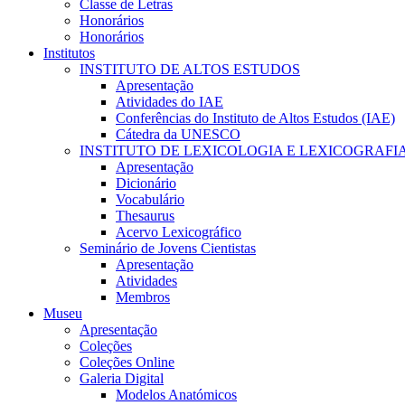
Classe de Letras
Honorários
Honorários
Institutos
INSTITUTO DE ALTOS ESTUDOS
Apresentação
Atividades do IAE
Conferências do Instituto de Altos Estudos (IAE)
Cátedra da UNESCO
INSTITUTO DE LEXICOLOGIA E LEXICOGRAFI
Apresentação
Dicionário
Vocabulário
Thesaurus
Acervo Lexicográfico
Seminário de Jovens Cientistas
Apresentação
Atividades
Membros
Museu
Apresentação
Coleções
Coleções Online
Galeria Digital
Modelos Anatómicos