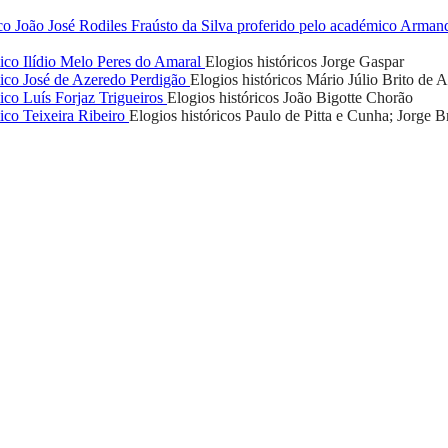
co João José Rodiles Fraústo da Silva proferido pelo académico Arman
ico Ilídio Melo Peres do Amaral
Elogios históricos
Jorge Gaspar
ico José de Azeredo Perdigão
Elogios históricos
Mário Júlio Brito de 
co Luís Forjaz Trigueiros
Elogios históricos
João Bigotte Chorão
co Teixeira Ribeiro
Elogios históricos
Paulo de Pitta e Cunha; Jorge 