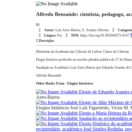
Alfredo Bensaúde: cientista, pedagogo, a
$0
Autor:
Luís Aires-Barros; E. Arantes Oliveira
Categori
Língua:
Por
DOI:
https://doi.org/10.58164/bf75-6147
Descrição:
Memórias da Academia das Ciências de Lisboa: Classe de Ciências
Elogio histórico proferido na sessões plenária pública de 27 de Mar
Saudação ao Académico Luís Aires-Barros por Eduardo Arantes de O
Alfredo Bensaúde
Other Books From - Elogios históricos
Elogio de Eduardo Arantes e
Aires-Barros
Elogio de Júlio Máximo de O
Elogios históricos
José Luís Figueiredo, Victor M.
Elogio a Maria Helena da R
Saudação ao recipiendário 
Elogio Histórico do académi
recipiendário, académico José Simões Redinha, pr