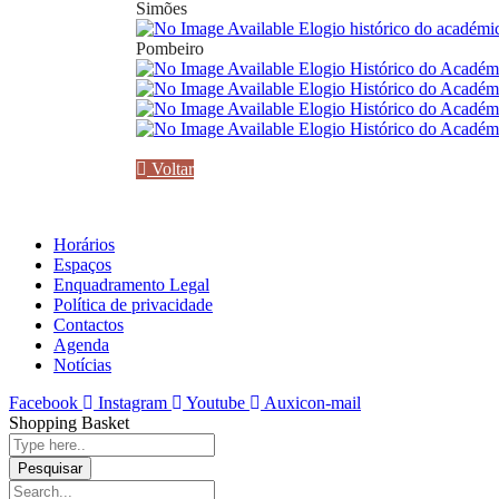
Simões
Elogio histórico do académi
Pombeiro
Elogio Histórico do Académ
Elogio Histórico do Académ
Elogio Histórico do Académi
Elogio Histórico do Académi
Voltar
Horários
Espaços
Enquadramento Legal
Política de privacidade
Contactos
Agenda
Notícias
Facebook
Instagram
Youtube
Auxicon-mail
Shopping Basket