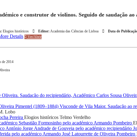
cadémico e construtor de violinos. Seguido de saudação ao
a:
Elogios históricos
Editor:
Academia das Ciências de Lisboa
Data de Publicaçã
More Details
Ver/Abrir
ço de 2014
liveira
 Oliveira. Saudação do recipiendário, Académico Carlos Sousa Olivei
liveira Pimentel (1809–1884) Visconde de Vila Maior. Saudação ao re
 M. Lobo
ocha Pereira
Elogios históricos
Telmo Verdelho
académico Sebastião Formosinho pelo académico Armando Pombeiro
El
co António Jorge Andrade de Gouveia pelo académico recipiendário J
oferida pelo académico Armando José Latourrette de Oliveira Pombeiro