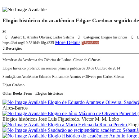
Elogio histórico do académico Edgar Cardoso seguido de 
$0
Autor:
E. Arantes Oliveira; Carlos Salema
Categoria:
Elogios históricos
D
More Details
https://doi.org/10.58164/c18g-f335
Ver/Abrir
Descrição:
Memórias da Academia das Ciências de Lisboa: Classe de Ciências
Elogio histórico proferido na sessões plenária pública de 30 de Outubro de 2014
Saudação ao Académico Eduardo Romano de Arantes e Oliveira por Carlos Salema
Edgar Cardoso
Other Books From - Elogios históricos
Elogio de Eduardo Arantes e Oliveira. Saudaç
Aires-Barros
Elogio de Júlio Máximo de Oliveira Pimentel 
Elogios históricos
José Luís Figueiredo, Victor M. M. Lobo
Elogio a Maria Helena da Rocha Pereira
Elogi
Saudação ao recipiendário académico Sebast
Elogio Histórico do académico António Jorge