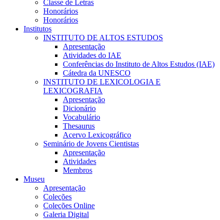
Classe de Letras
Honorários
Honorários
Institutos
INSTITUTO DE ALTOS ESTUDOS
Apresentação
Atividades do IAE
Conferências do Instituto de Altos Estudos (IAE)
Cátedra da UNESCO
INSTITUTO DE LEXICOLOGIA E
LEXICOGRAFIA
Apresentação
Dicionário
Vocabulário
Thesaurus
Acervo Lexicográfico
Seminário de Jovens Cientistas
Apresentação
Atividades
Membros
Museu
Apresentação
Coleções
Coleções Online
Galeria Digital