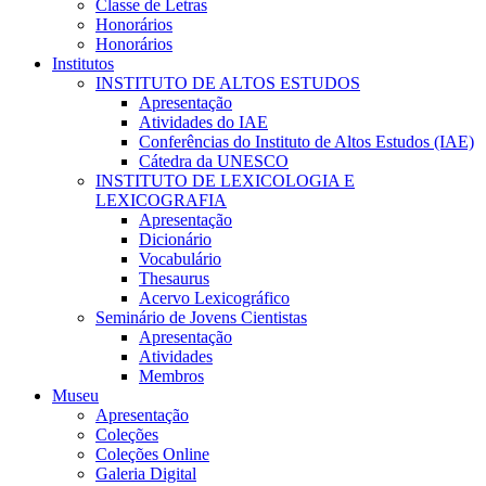
Classe de Letras
Honorários
Honorários
Institutos
INSTITUTO DE ALTOS ESTUDOS
Apresentação
Atividades do IAE
Conferências do Instituto de Altos Estudos (IAE)
Cátedra da UNESCO
INSTITUTO DE LEXICOLOGIA E
LEXICOGRAFIA
Apresentação
Dicionário
Vocabulário
Thesaurus
Acervo Lexicográfico
Seminário de Jovens Cientistas
Apresentação
Atividades
Membros
Museu
Apresentação
Coleções
Coleções Online
Galeria Digital