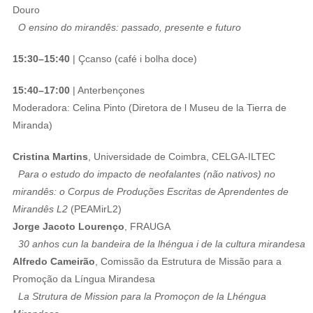
Douro
O ensino do mirandês: passado, presente e futuro
15:30–15:40
| Çcanso (café i bolha doce)
15:40–17:00
| Anterbençones
Moderadora: Celina Pinto (Diretora de l Museu de la Tierra de
Miranda)
Cristina Martins
, Universidade de Coimbra, CELGA-ILTEC
Para o estudo do impacto de neofalantes (não nativos) no
mirandês: o Corpus de Produções Escritas de Aprendentes de
Mirandês L2
(PEAMirL2)
Jorge Jacoto Lourenço
, FRAUGA
30 anhos cun la bandeira de la lhéngua i de la cultura mirandesa
Alfredo Cameirão
, Comissão da Estrutura de Missão para a
Promoção da Língua Mirandesa
La Strutura de Mission para la Promoçon de la Lhéngua