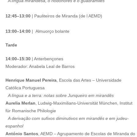
A língua mirandesa, o riodonorês e o guadramilês
12:45–13:00
| Pauliteiros de Miranda (de l AEMD)
13:00–14:00
| Almuorço bolante
Tarde
14:00–15:30
| Anterbençones
Moderador: Anabela Leal de Barros
Henrique Manuel Pereira
, Escola das Artes – Universidade
Católica Portuguesa
A língua e a terra: notas sobre Junqueiro em mirandês
Aurelia Merlan
, Ludwig-Maximilians-Universität München, Institut
für Romanische Philologie
A derivação com sufixos diminutivos em mirandês e em judeu-
espanhol
António Santos
, AEMD – Agrupamento de Escolas de Miranda do