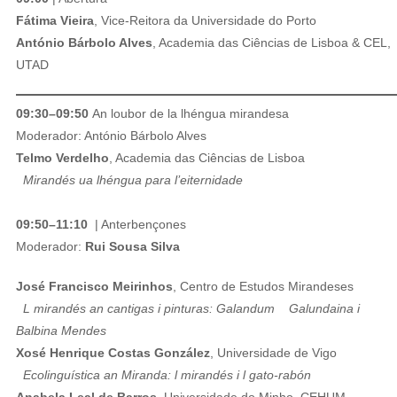
Fátima Vieira
, Vice-Reitora da Universidade do Porto
António Bárbolo Alves
, Academia das Ciências de Lisboa & CEL,
UTAD
09:30–09:50
An loubor de la lhéngua mirandesa
Moderador: António Bárbolo Alves
Telmo Verdelho
, Academia das Ciências de Lisboa
Mirandés ua lhéngua para l’eiternidade
09:50–11:10
| Anterbençones
Moderador:
Rui Sousa Silva
José Francisco Meirinhos
, Centro de Estudos Mirandeses
L mirandés an cantigas i pinturas: Galandum Galundaina i
Balbina Mendes
Xosé Henrique Costas González
, Universidade de Vigo
Ecolinguística an Miranda: l mirandés i l gato-rabón
Anabela Leal de Barros
, Universidade do Minho, CEHUM