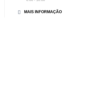
MAIS INFORMAÇÃO
Mais informação
LOCALIZAÇÃO
Reitoria da Universidade do Porto