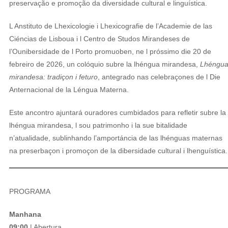
preservação e promoção da diversidade cultural e linguística.
L Anstituto de Lhexicologie i Lhexicografie de l’Academie de las
Ciéncias de Lisboua i l Centro de Studos Mirandeses de
l’Ounibersidade de l Porto promuoben, ne l próssimo die 20 de
febreiro de 2026, un colóquio subre la lhéngua mirandesa,
Lhéngu
mirandesa: tradiçon i feturo
, antegrado nas celebraçones de l Die
Anternacional de la Léngua Materna.
Este ancontro ajuntará ouradores cumbidados para refletir subre la
lhéngua mirandesa, l sou patrimonho i la sue bitalidade
n’atualidade, sublinhando l’amportáncia de las lhénguas maternas
na preserbaçon i promoçon de la dibersidade cultural i lhenguística.
PROGRAMA
Manhana
09:00
| Abertura