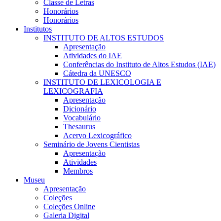
Classe de Letras
Honorários
Honorários
Institutos
INSTITUTO DE ALTOS ESTUDOS
Apresentação
Atividades do IAE
Conferências do Instituto de Altos Estudos (IAE)
Cátedra da UNESCO
INSTITUTO DE LEXICOLOGIA E
LEXICOGRAFIA
Apresentação
Dicionário
Vocabulário
Thesaurus
Acervo Lexicográfico
Seminário de Jovens Cientistas
Apresentação
Atividades
Membros
Museu
Apresentação
Coleções
Coleções Online
Galeria Digital