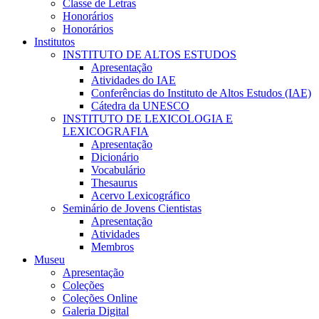
Classe de Letras
Honorários
Honorários
Institutos
INSTITUTO DE ALTOS ESTUDOS
Apresentação
Atividades do IAE
Conferências do Instituto de Altos Estudos (IAE)
Cátedra da UNESCO
INSTITUTO DE LEXICOLOGIA E
LEXICOGRAFIA
Apresentação
Dicionário
Vocabulário
Thesaurus
Acervo Lexicográfico
Seminário de Jovens Cientistas
Apresentação
Atividades
Membros
Museu
Apresentação
Coleções
Coleções Online
Galeria Digital