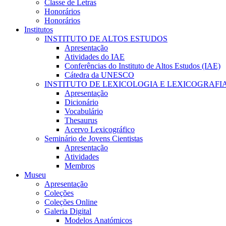
Classe de Letras
Honorários
Honorários
Institutos
INSTITUTO DE ALTOS ESTUDOS
Apresentação
Atividades do IAE
Conferências do Instituto de Altos Estudos (IAE)
Cátedra da UNESCO
INSTITUTO DE LEXICOLOGIA E LEXICOGRAFI
Apresentação
Dicionário
Vocabulário
Thesaurus
Acervo Lexicográfico
Seminário de Jovens Cientistas
Apresentação
Atividades
Membros
Museu
Apresentação
Coleções
Coleções Online
Galeria Digital
Modelos Anatómicos