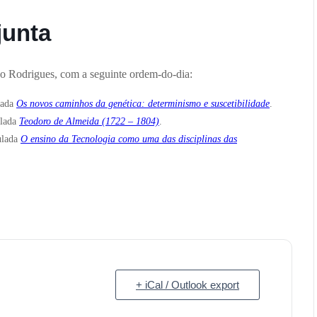
junta
co Rodrigues, com a seguinte ordem-do-dia:
lada
Os novos caminhos da genética: determinismo e suscetibilidade
.
ulada
Teodoro de Almeida (1722 – 1804)
.
ulada
O ensino da Tecnologia como uma das disciplinas das
+ iCal / Outlook export