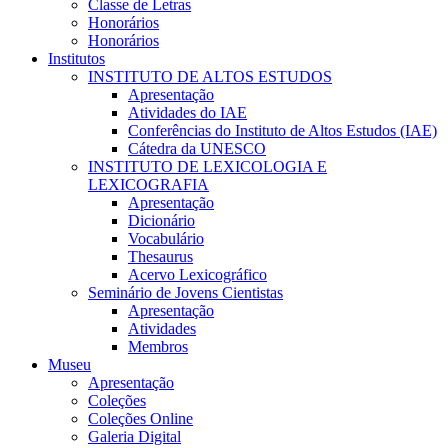
Classe de Letras
Honorários
Honorários
Institutos
INSTITUTO DE ALTOS ESTUDOS
Apresentação
Atividades do IAE
Conferências do Instituto de Altos Estudos (IAE)
Cátedra da UNESCO
INSTITUTO DE LEXICOLOGIA E
LEXICOGRAFIA
Apresentação
Dicionário
Vocabulário
Thesaurus
Acervo Lexicográfico
Seminário de Jovens Cientistas
Apresentação
Atividades
Membros
Museu
Apresentação
Coleções
Coleções Online
Galeria Digital