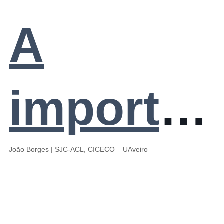
em
na
A
Portugal.
Academi
importân
O caso
das
das
João Borges | SJC-ACL, CICECO – UAveiro
das