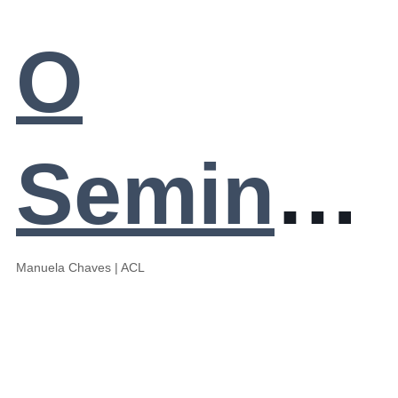
Jovens
O
cientista
Seminári
O
dos
Manuela Chaves | ACL
Seminári