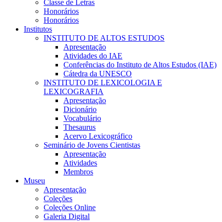
Classe de Letras
Honorários
Honorários
Institutos
INSTITUTO DE ALTOS ESTUDOS
Apresentação
Atividades do IAE
Conferências do Instituto de Altos Estudos (IAE)
Cátedra da UNESCO
INSTITUTO DE LEXICOLOGIA E
LEXICOGRAFIA
Apresentação
Dicionário
Vocabulário
Thesaurus
Acervo Lexicográfico
Seminário de Jovens Cientistas
Apresentação
Atividades
Membros
Museu
Apresentação
Coleções
Coleções Online
Galeria Digital