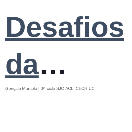
Jovens
de
Desafios
Cientista
Jovens
da
– um
Cientista
investig
Gonçalo Marcelo | 3º. ciclo SJC-ACL, CECH-UC
percurso