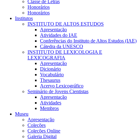
Classe de Letras
Honorários
Honorários
Institutos
INSTITUTO DE ALTOS ESTUDOS
Apresentação
Atividades do IAE
Conferências do Instituto de Altos Estudos (IAE)
Cátedra da UNESCO
INSTITUTO DE LEXICOLOGIA E
LEXICOGRAFIA
Apresentação
Dicionário
Vocabulário
Thesaurus
Acervo Lexicográfico
Seminário de Jovens Cientistas
Apresentação
Atividades
Membros
Museu
Apresentação
Coleções
Coleções Online
Galeria Digital