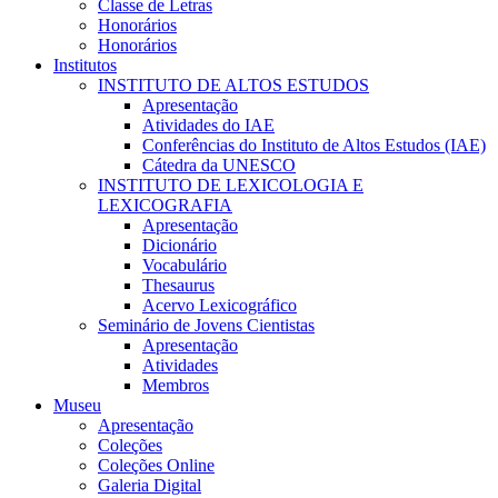
Classe de Letras
Honorários
Honorários
Institutos
INSTITUTO DE ALTOS ESTUDOS
Apresentação
Atividades do IAE
Conferências do Instituto de Altos Estudos (IAE)
Cátedra da UNESCO
INSTITUTO DE LEXICOLOGIA E
LEXICOGRAFIA
Apresentação
Dicionário
Vocabulário
Thesaurus
Acervo Lexicográfico
Seminário de Jovens Cientistas
Apresentação
Atividades
Membros
Museu
Apresentação
Coleções
Coleções Online
Galeria Digital