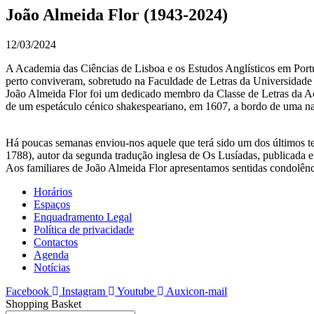
João Almeida Flor (1943-2024)
12/03/2024
A Academia das Ciências de Lisboa e os Estudos Anglísticos em Portu
perto conviveram, sobretudo na Faculdade de Letras da Universidade
João Almeida Flor foi um dedicado membro da Classe de Letras da A
de um espetáculo cénico shakespeariano, em 1607, a bordo de uma na
Há poucas semanas enviou-nos aquele que terá sido um dos últimos te
1788), autor da segunda tradução inglesa de Os Lusíadas, publicada 
Aos familiares de João Almeida Flor apresentamos sentidas condolênc
Horários
Espaços
Enquadramento Legal
Política de privacidade
Contactos
Agenda
Notícias
Facebook
Instagram
Youtube
Auxicon-mail
Shopping Basket