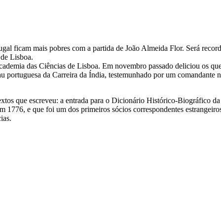
gal ficam mais pobres com a partida de João Almeida Flor. Será recor
 de Lisboa.
cademia das Ciências de Lisboa. Em novembro passado deliciou os que
u portuguesa da Carreira da Índia, testemunhado por um comandante na
xtos que escreveu: a entrada para o Dicionário Histórico-Biográfico d
em 1776, e que foi um dos primeiros sócios correspondentes estrangeir
ias.