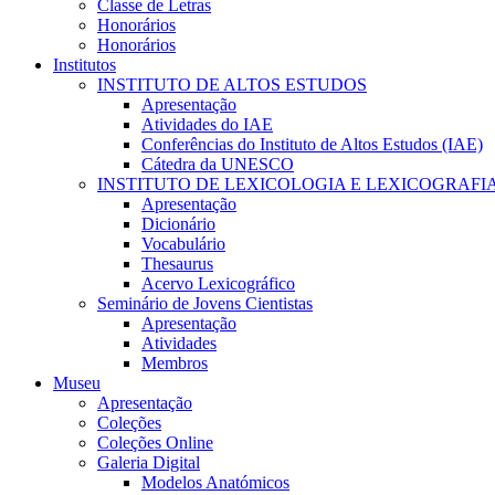
Classe de Letras
Honorários
Honorários
Institutos
INSTITUTO DE ALTOS ESTUDOS
Apresentação
Atividades do IAE
Conferências do Instituto de Altos Estudos (IAE)
Cátedra da UNESCO
INSTITUTO DE LEXICOLOGIA E LEXICOGRAFI
Apresentação
Dicionário
Vocabulário
Thesaurus
Acervo Lexicográfico
Seminário de Jovens Cientistas
Apresentação
Atividades
Membros
Museu
Apresentação
Coleções
Coleções Online
Galeria Digital
Modelos Anatómicos