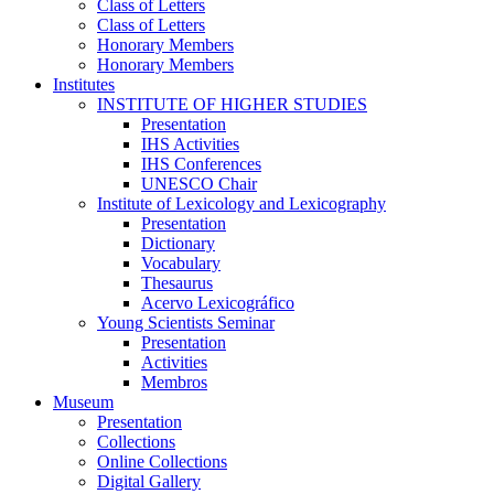
Class of Letters
Class of Letters
Honorary Members
Honorary Members
Institutes
INSTITUTE OF HIGHER STUDIES
Presentation
IHS Activities
IHS Conferences
UNESCO Chair
Institute of Lexicology and Lexicography
Presentation
Dictionary
Vocabulary
Thesaurus
Acervo Lexicográfico
Young Scientists Seminar
Presentation
Activities
Membros
Museum
Presentation
Collections
Online Collections
Digital Gallery