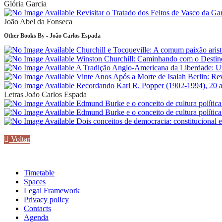
Glória Garcia
Revisitar o Tratado dos Feitos de Vasco da Ga
João Abel da Fonseca
Other Books By - João Carlos Espada
Churchill e Tocqueville: A comum paixão arist
Winston Churchill: Caminhando com o Desti
A Tradição Anglo-Americana da Liberdade: U
Vinte Anos Após a Morte de Isaiah Berlin: Re
Recordando Karl R. Popper (1902-1994), 20 ano
Letras
João Carlos Espada
Edmund Burke e o conceito de cultura polític
Edmund Burke e o conceito de cultura polític
Dois conceitos de democracia: constitucional 
Voltar
Timetable
Spaces
Legal Framework
Privacy policy
Contacts
Agenda