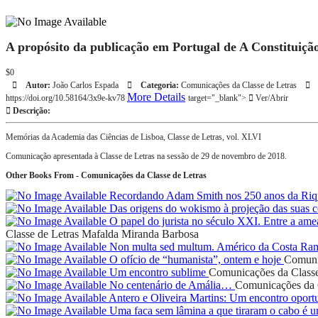
A propósito da publicação em Portugal de A Constituiçã
$0
Autor:
João Carlos Espada
Categoria:
Comunicações da Classe de Letras
More Details
https://doi.org/10.58164/3x9e-kv78
target="_blank">
Ver/Abrir
Descrição:
Memórias da Academia das Ciências de Lisboa, Classe de Letras, vol. XLVI
Comunicação apresentada à Classe de Letras na sessão de 29 de novembro de 2018.
Other Books From - Comunicações da Classe de Letras
Recordando Adam Smith nos 250 anos da Riq
Das origens do wokismo à projeção das suas c
O papel do jurista no século XXI. Entre a ame
Classe de Letras
Mafalda Miranda Barbosa
Non multa sed multum. Américo da Costa R
O ofício de “humanista”, ontem e hoje
Comunic
Um encontro sublime
Comunicações da Classe
No centenário de Amália…
Comunicações da C
Antero e Oliveira Martins: Um encontro opo
Uma faca sem lâmina a que tiraram o cabo é u