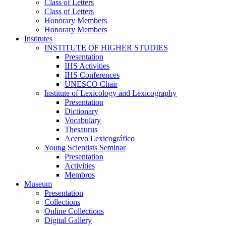
Class of Letters
Class of Letters
Honorary Members
Honorary Members
Institutes
INSTITUTE OF HIGHER STUDIES
Presentation
IHS Activities
IHS Conferences
UNESCO Chair
Institute of Lexicology and Lexicography
Presentation
Dictionary
Vocabulary
Thesaurus
Acervo Lexicográfico
Young Scientists Seminar
Presentation
Activities
Membros
Museum
Presentation
Collections
Online Collections
Digital Gallery