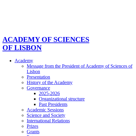
ACADEMY OF SCIENCES
OF LISBON
Academy
Message from the President of Academy of Sciences of
Lisbon
Presentation
History of the Academy
Governance
2025-2026
Organizational structure
Past Presidents
Academic Sessions
Science and Society
International Relations
Prizes
Grants