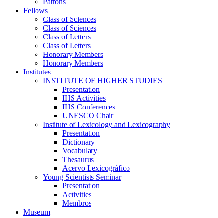
Patrons
Fellows
Class of Sciences
Class of Sciences
Class of Letters
Class of Letters
Honorary Members
Honorary Members
Institutes
INSTITUTE OF HIGHER STUDIES
Presentation
IHS Activities
IHS Conferences
UNESCO Chair
Institute of Lexicology and Lexicography
Presentation
Dictionary
Vocabulary
Thesaurus
Acervo Lexicográfico
Young Scientists Seminar
Presentation
Activities
Membros
Museum