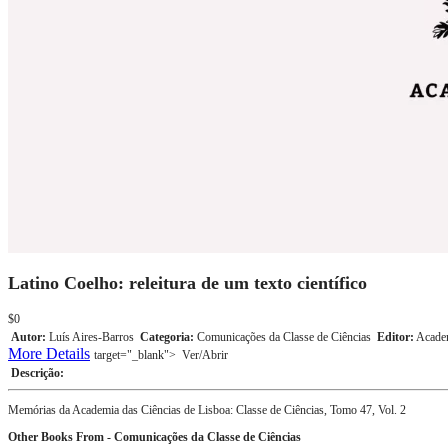
Latino Coelho: releitura de um texto científico
$0
Autor:
Luís Aires-Barros
Categoria:
Comunicações da Classe de Ciências
Editor:
Academ
More Details
target="_blank">
Ver/Abrir
Descrição:
Memórias da Academia das Ciências de Lisboa: Classe de Ciências, Tomo 47, Vol. 2
Other Books From - Comunicações da Classe de Ciências