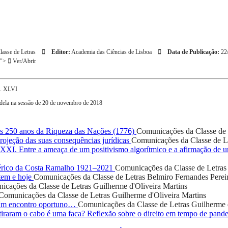
asse de Letras
Editor:
Academia das Ciências de Lisboa
Data de Publicação:
22
k">
Ver/Abrir
l. XLVI
ela na sessão de 20 de novembro de 2018
 250 anos da Riqueza das Nações (1776)
Comunicações da Classe de 
ojeção das suas consequências jurídicas
Comunicações da Classe de L
o XXI. Entre a ameaça de um positivismo algorítmico e a afirmação de
rico da Costa Ramalho 1921–2021
Comunicações da Classe de Letras
tem e hoje
Comunicações da Classe de Letras
Belmiro Fernandes Perei
icações da Classe de Letras
Guilherme d'Oliveira Martins
Comunicações da Classe de Letras
Guilherme d'Oliveira Martins
 Um encontro oportuno…
Comunicações da Classe de Letras
Guilherme 
iraram o cabo é uma faca? Reflexão sobre o direito em tempo de pand