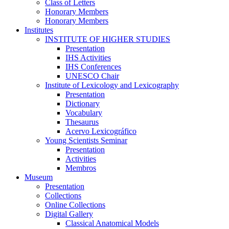
Class of Letters
Honorary Members
Honorary Members
Institutes
INSTITUTE OF HIGHER STUDIES
Presentation
IHS Activities
IHS Conferences
UNESCO Chair
Institute of Lexicology and Lexicography
Presentation
Dictionary
Vocabulary
Thesaurus
Acervo Lexicográfico
Young Scientists Seminar
Presentation
Activities
Membros
Museum
Presentation
Collections
Online Collections
Digital Gallery
Classical Anatomical Models