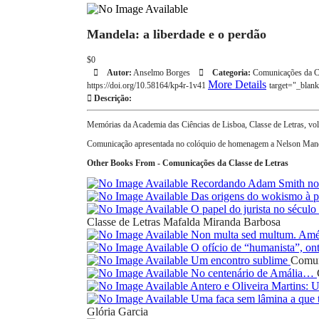
Mandela: a liberdade e o perdão
$0
Autor:
Anselmo Borges
Categoria:
Comunicações da Cl
More Details
https://doi.org/10.58164/kp4r-1v41
target="_blan
Descrição:
Memórias da Academia das Ciências de Lisboa, Classe de Letras, vo
Comunicação apresentada no colóquio de homenagem a Nelson Mand
Other Books From - Comunicações da Classe de Letras
Recordando Adam Smith nos
Das origens do wokismo à pr
O papel do jurista no sécul
Classe de Letras
Mafalda Miranda Barbosa
Non multa sed multum. Amé
O ofício de “humanista”, on
Um encontro sublime
Comun
No centenário de Amália…
Antero e Oliveira Martins:
Uma faca sem lâmina a que t
Glória Garcia