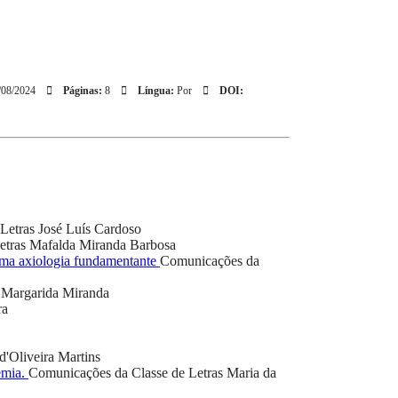
/08/2024
Páginas:
8
Língua:
Por
DOI:
Letras
José Luís Cardoso
etras
Mafalda Miranda Barbosa
 uma axiologia fundamentante
Comunicações da
Margarida Miranda
ra
d'Oliveira Martins
emia.
Comunicações da Classe de Letras
Maria da