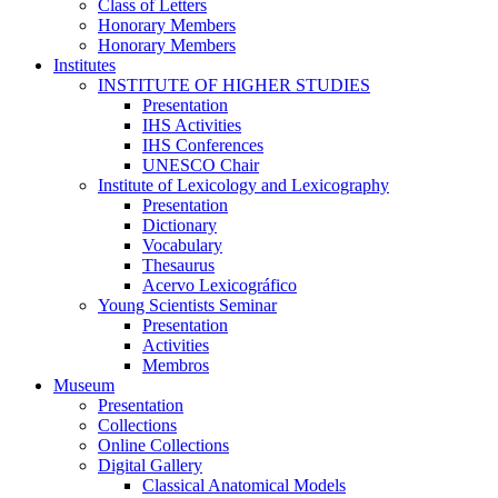
Class of Letters
Honorary Members
Honorary Members
Institutes
INSTITUTE OF HIGHER STUDIES
Presentation
IHS Activities
IHS Conferences
UNESCO Chair
Institute of Lexicology and Lexicography
Presentation
Dictionary
Vocabulary
Thesaurus
Acervo Lexicográfico
Young Scientists Seminar
Presentation
Activities
Membros
Museum
Presentation
Collections
Online Collections
Digital Gallery
Classical Anatomical Models