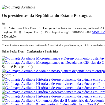
Os presidentes da República do Estado Português
$0
Autor:
José Filipe Pinto
Categoria:
Conferências e Seminários
,
Instituto de Al
More Det
Páginas:
18
Língua:
Por
DOI:
https://doi.org/10.58164/951t-s197
Descrição:
Comunicação apresentada no Instituto de Altos Estudos para Seniores, no ciclo de conferênc
Other Books From - Conferências e Seminários
Microrganismos e Desenvolvimento Sustentáv
Microrganismos na Década das Ciências do 
Salomé Pais (coord.)
A vida no nosso planeta depende dos microrg
(coord.)
História e desenvolvimento da ciência em Port
História e desenvolvimento da ciência em Port
História e desenvolvimento da ciência em Port
História e desenvolvimento da ciência em Port
História e desenvolvimento da ciência em Port
Comemorações do II Centenário da Academia 
Bicentenário da Independência do Brasil
Confe