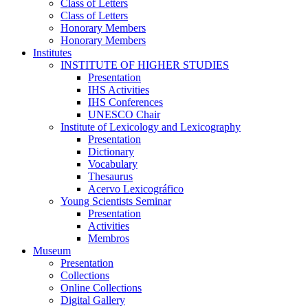
Class of Letters
Class of Letters
Honorary Members
Honorary Members
Institutes
INSTITUTE OF HIGHER STUDIES
Presentation
IHS Activities
IHS Conferences
UNESCO Chair
Institute of Lexicology and Lexicography
Presentation
Dictionary
Vocabulary
Thesaurus
Acervo Lexicográfico
Young Scientists Seminar
Presentation
Activities
Membros
Museum
Presentation
Collections
Online Collections
Digital Gallery