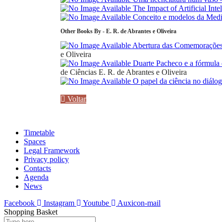
The Impact of Artificial Inte
Conceito e modelos da Medi
Other Books By - E. R. de Abrantes e Oliveira
Abertura das Comemorações 
e Oliveira
Duarte Pacheco e a fórmula d
de Ciências
E. R. de Abrantes e Oliveira
O papel da ciência no diálo
Voltar
Timetable
Spaces
Legal Framework
Privacy policy
Contacts
Agenda
News
Facebook
Instagram
Youtube
Auxicon-mail
Shopping Basket