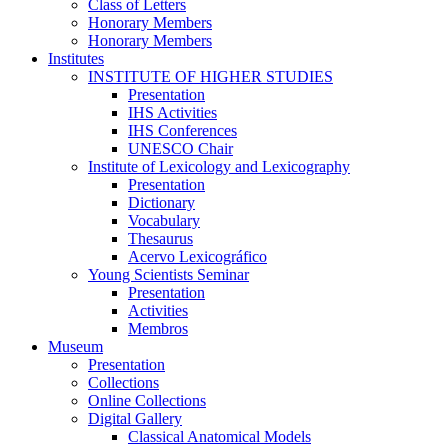
Class of Letters
Honorary Members
Honorary Members
Institutes
INSTITUTE OF HIGHER STUDIES
Presentation
IHS Activities
IHS Conferences
UNESCO Chair
Institute of Lexicology and Lexicography
Presentation
Dictionary
Vocabulary
Thesaurus
Acervo Lexicográfico
Young Scientists Seminar
Presentation
Activities
Membros
Museum
Presentation
Collections
Online Collections
Digital Gallery
Classical Anatomical Models