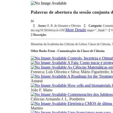
Palavras de abertura da sessão conjunta 
$0
Autor:
E. R. de Abrantes e Oliveira
Categoria:
Comunic
More Details
doi.org/10.58164/eycd-c330
target="_blank">
Ve
Descrição:
Memórias da Academia das Ciências de Lisboa: Classe de Ciências,
Other Books From - Comunicações da Classe de Ciências
Controlo, Incerteza e Otima
A Fala: Como traçar e proteg
As Ciências Matemáticas em 
Fonseca; Luís Oliveira e Silva; Mário Figueiredo; J
A Roadmap for the Treatment
Amaral
How cells and biomaterials f
João F. Mano
Comemorações dos Jubileus d
Ciências
Armando J. L. Pombeiro
Eletrónica CMOS de última 
Martins
Uma licenciatura num vaso –