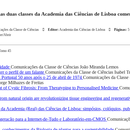
das duas classes da Academia das Ciências de Lisboa com
ações da Classe de Ciências
Editor:
Academia das Ciências de Lisboa
Páginas:
r/Abrir
 Tomo 45
lidade
Comunicações da Classe de Ciências
João Miranda Lemos
er o perfil de um falante
Comunicações da Classe de Ciências
Isabel T
Portugal 50 anos após o 25 de abril de 1974
Comunicações da Classe 
orge Milhazes de Freitas
 of Cystic Fibrosis: From Theratyping to Personalised Medicine
Comun
rom natural origin are revolutionizing tissue engineering and regenera
a Academia (Real) das Ciências de Lisboa: simpósios, colóquios, publ
geração para a Internet-de-Tudo e Laboratório-em-CMOS
Comunicaçõe
 conhecimentos da Biologia de plantas para a sustentabilidade
Comunic