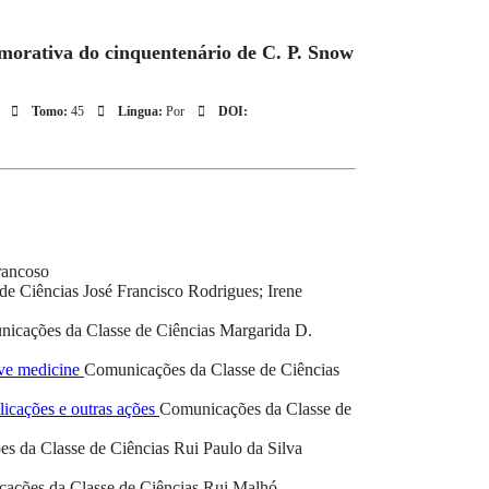
emorativa do cinquentenário de C. P. Snow
5
Tomo:
45
Língua:
Por
DOI:
rancoso
de Ciências
José Francisco Rodrigues; Irene
icações da Classe de Ciências
Margarida D.
tive medicine
Comunicações da Classe de Ciências
icações e outras ações
Comunicações da Classe de
s da Classe de Ciências
Rui Paulo da Silva
ações da Classe de Ciências
Rui Malhó