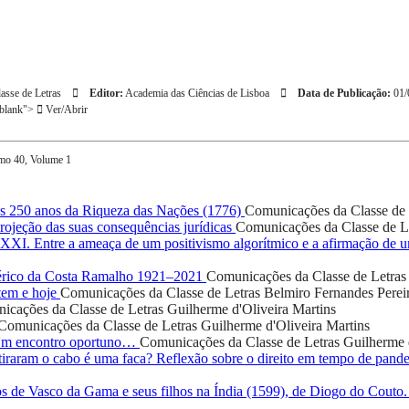
asse de Letras
Editor:
Academia das Ciências de Lisboa
Data de Publicação:
01/
_blank">
Ver/Abrir
omo 40, Volume 1
 250 anos da Riqueza das Nações (1776)
Comunicações da Classe de 
ojeção das suas consequências jurídicas
Comunicações da Classe de L
o XXI. Entre a ameaça de um positivismo algorítmico e a afirmação de
rico da Costa Ramalho 1921–2021
Comunicações da Classe de Letras
tem e hoje
Comunicações da Classe de Letras
Belmiro Fernandes Perei
icações da Classe de Letras
Guilherme d'Oliveira Martins
Comunicações da Classe de Letras
Guilherme d'Oliveira Martins
 Um encontro oportuno…
Comunicações da Classe de Letras
Guilherme 
iraram o cabo é uma faca? Reflexão sobre o direito em tempo de pand
os de Vasco da Gama e seus filhos na Índia (1599), de Diogo do Couto