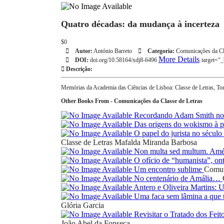
Quatro décadas: da mudança à incerteza
$0
Autor:
António Barreto
Categoria:
Comunicações da Cl
More Details
DOI:
doi.org/10.58164/xdj8-6496
target="
Descrição:
Memórias da Academia das Ciências de Lisboa: Classe de Letras, T
Other Books From - Comunicações da Classe de Letras
Recordando Adam Smith nos
Das origens do wokismo à pr
O papel do jurista no sécul
Classe de Letras
Mafalda Miranda Barbosa
Non multa sed multum. Amé
O ofício de “humanista”, on
Um encontro sublime
Comun
No centenário de Amália…
Antero e Oliveira Martins:
Uma faca sem lâmina a que t
Glória Garcia
Revisitar o Tratado dos Feit
João Abel da Fonseca