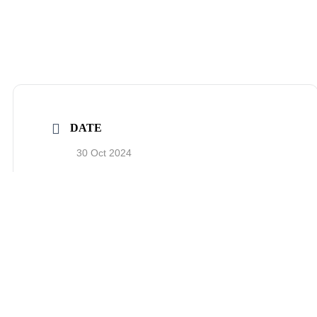
DATE
30 Oct 2024
Concluídos
TIME
18:00 - 19:30
MORE INFO
Acesso Zoom