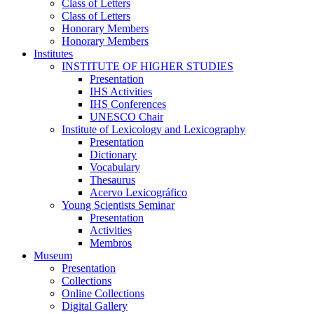
Class of Letters
Class of Letters
Honorary Members
Honorary Members
Institutes
INSTITUTE OF HIGHER STUDIES
Presentation
IHS Activities
IHS Conferences
UNESCO Chair
Institute of Lexicology and Lexicography
Presentation
Dictionary
Vocabulary
Thesaurus
Acervo Lexicográfico
Young Scientists Seminar
Presentation
Activities
Membros
Museum
Presentation
Collections
Online Collections
Digital Gallery