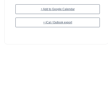
Mais
+ Add to Google Calendar
+ iCal / Outlook export
Provável
|
Vítor Silva
(UA)