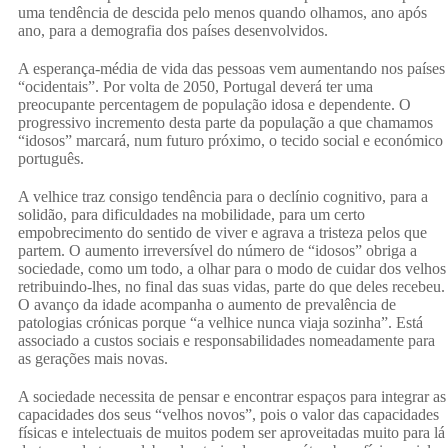
IST-
uma tendência de descida pelo menos quando olhamos, ano após
ano, para a demografia dos países desenvolvidos.
A esperança-média de vida das pessoas vem aumentando nos países
“ocidentais”. Por volta de 2050, Portugal deverá ter uma
ULisboa
preocupante percentagem de população idosa e dependente. O
progressivo incremento desta parte da população a que chamamos
“idosos” marcará, num futuro próximo, o tecido social e económico
português.
A velhice traz consigo tendência para o declínio cognitivo, para a
solidão, para dificuldades na mobilidade, para um certo
empobrecimento do sentido de viver e agrava a tristeza pelos que
partem. O aumento irreversível do número de “idosos” obriga a
sociedade, como um todo, a olhar para o modo de cuidar dos velhos
retribuindo-lhes, no final das suas vidas, parte do que deles recebeu.
O avanço da idade acompanha o aumento de prevalência de
patologias crónicas porque “a velhice nunca viaja sozinha”. Está
associado a custos sociais e responsabilidades nomeadamente para
as gerações mais novas.
A sociedade necessita de pensar e encontrar espaços para integrar as
capacidades dos seus “velhos novos”, pois o valor das capacidades
físicas e intelectuais de muitos podem ser aproveitadas muito para lá