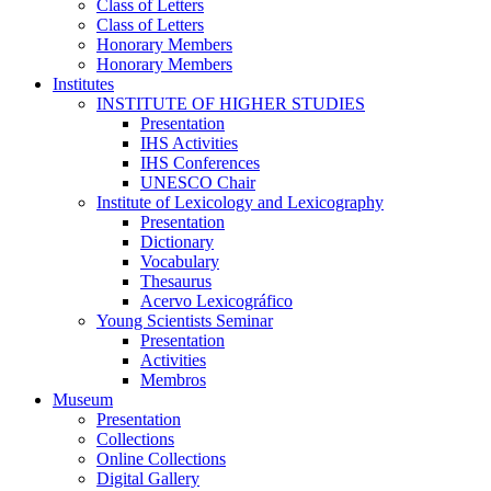
Class of Letters
Class of Letters
Honorary Members
Honorary Members
Institutes
INSTITUTE OF HIGHER STUDIES
Presentation
IHS Activities
IHS Conferences
UNESCO Chair
Institute of Lexicology and Lexicography
Presentation
Dictionary
Vocabulary
Thesaurus
Acervo Lexicográfico
Young Scientists Seminar
Presentation
Activities
Membros
Museum
Presentation
Collections
Online Collections
Digital Gallery