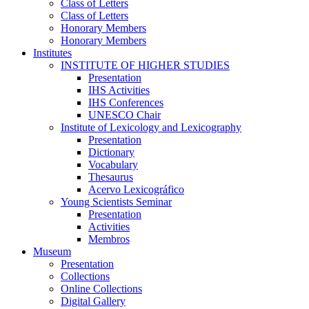
Class of Letters
Class of Letters
Honorary Members
Honorary Members
Institutes
INSTITUTE OF HIGHER STUDIES
Presentation
IHS Activities
IHS Conferences
UNESCO Chair
Institute of Lexicology and Lexicography
Presentation
Dictionary
Vocabulary
Thesaurus
Acervo Lexicográfico
Young Scientists Seminar
Presentation
Activities
Membros
Museum
Presentation
Collections
Online Collections
Digital Gallery