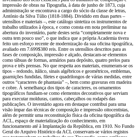
impressão de obras na Tipografia, à data de junho de 1873, cuja
administração se encontrava a cargo do sócio da classe de letras,
António da Silva Túlio (1818-1884). Dividido em duas partes –
utensílios e materiais –, este catálogo sintetiza os instrumentos de
trabalho utilizados à época, e como consta em nota preliminar na
abertura do inventário, parte destes seria “completamente nova e
outra tem pouco uso”, o que indica que a própria Academia tivera
feito um esforço recente de modernização da sua oficina tipográfica,
avaliado em 7.699$380 reis. Entre os utensílios descritos para as
fases de composição, impressão e alçado, destacam-se elementos
como tábuas de formas, armários para depósito, quatro prelos para
prova e três prensas. No que respeita aos materiais, enumeram-se os
tipos – redondo, itálico, sinais algébricos e geométricos, emblemas,
guarnições fundidas, filetes e quadrilongos de várias medidas, entre
outros “caracteres de phantasia” –, bem como gravuras em madeira
e cobre. À semelhança dos tipos de caracteres, os ornamentos
tipográficos fundiam-se como elementos decorativos que serviam
para executar molduras, cantos, cabeçalhos ou rodapés das
publicações. O inventário agora em destaque contribui para uma
visão ímpar das técnicas de composição e impressão oitocentistas,
além de permitir uma reconstituição física da oficina tipográfica da
ACL, espaço de materialização do conhecimento, em
funcionamento até à Implantação da República, em 1910. No Fundo
Geral do Arquivo Histórico da ACL conservam-se vários registos