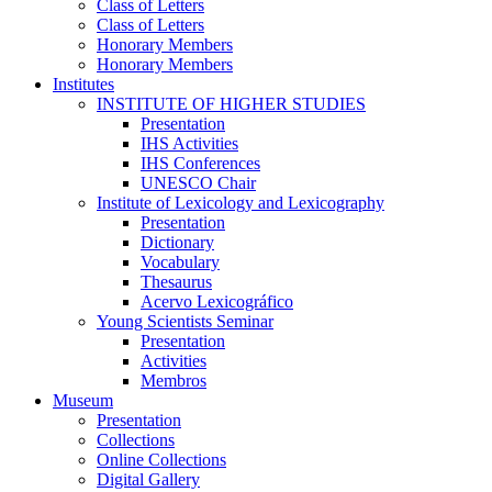
Class of Letters
Class of Letters
Honorary Members
Honorary Members
Institutes
INSTITUTE OF HIGHER STUDIES
Presentation
IHS Activities
IHS Conferences
UNESCO Chair
Institute of Lexicology and Lexicography
Presentation
Dictionary
Vocabulary
Thesaurus
Acervo Lexicográfico
Young Scientists Seminar
Presentation
Activities
Membros
Museum
Presentation
Collections
Online Collections
Digital Gallery