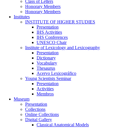
Class of Letters
Honorary Members
Honorary Members
Institutes
INSTITUTE OF HIGHER STUDIES
Presentation
IHS Activities
IHS Conferences
UNESCO Chair
Institute of Lexicology and Lexicography
Presentation
Dictionary
Vocabulary
Thesaurus
Acervo Lexicográfico
Young Scientists Seminar
Presentation
Activities
Membros
Museum
Presentation
Collections
Online Collections
Digital Gallery
Classical Anatomical Models