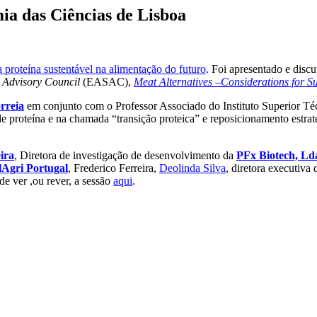
ia das Ciências de Lisboa
 proteína sustentável na alimentação do futuro
. Foi apresentado e discu
 Advisory Council
(EASAC),
Meat Alternatives –Considerations for S
rreia
em conjunto com o Professor Associado do Instituto Superior Té
 proteína e na chamada “transição proteica” e reposicionamento estrat
ira
, Diretora de investigação de desenvolvimento da
PFx Biotech, Ld
lAgri Portugal
, Frederico Ferreira,
Deolinda Silva
, diretora executiva
de ver ,ou rever, a sessão
aqui
.