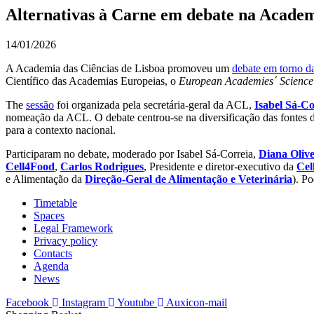
Alternativas à Carne em debate na Academ
14/01/2026
A Academia das Ciências de Lisboa promoveu um
debate em torno da
Científico das Academias Europeias, o
European Academies´
Science
The
sessão
foi organizada pela secretária-geral da ACL,
Isabel Sá-Co
nomeação da ACL. O debate centrou-se na diversificação das fontes de
para a contexto nacional.
Participaram no debate, moderado por Isabel Sá-Correia,
Diana Olive
Cell4Food
,
Carlos Rodrigues
, Presidente e diretor-executivo da
Cel
e Alimentação da
Direção-Geral de Alimentação e Veterinária
). Po
Timetable
Spaces
Legal Framework
Privacy policy
Contacts
Agenda
News
Facebook
Instagram
Youtube
Auxicon-mail