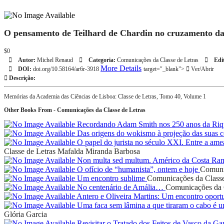
O pensamento de Teilhard de Chardin no cruzamento da 
$0
Autor:
Michel Renaud
Categoria:
Comunicações da Classe de Letras
Edit
More Details
DOI:
doi.org/10.58164/ar6r-3918
target="_blank">
Ver/Abrir
Descrição:
Memórias da Academia das Ciências de Lisboa: Classe de Letras, Tomo 40, Volume 1
Other Books From - Comunicações da Classe de Letras
Recordando Adam Smith nos 250 anos da Riq
Das origens do wokismo à projeção das suas c
O papel do jurista no século XXI. Entre a ame
Classe de Letras
Mafalda Miranda Barbosa
Non multa sed multum. Américo da Costa R
O ofício de “humanista”, ontem e hoje
Comunic
Um encontro sublime
Comunicações da Classe
No centenário de Amália…
Comunicações da C
Antero e Oliveira Martins: Um encontro opo
Uma faca sem lâmina a que tiraram o cabo é u
Glória Garcia
Revisitar o Tratado dos Feitos de Vasco da Ga