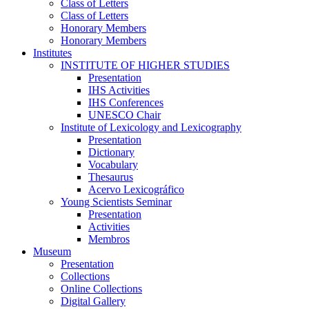
Class of Letters
Class of Letters
Honorary Members
Honorary Members
Institutes
INSTITUTE OF HIGHER STUDIES
Presentation
IHS Activities
IHS Conferences
UNESCO Chair
Institute of Lexicology and Lexicography
Presentation
Dictionary
Vocabulary
Thesaurus
Acervo Lexicográfico
Young Scientists Seminar
Presentation
Activities
Membros
Museum
Presentation
Collections
Online Collections
Digital Gallery