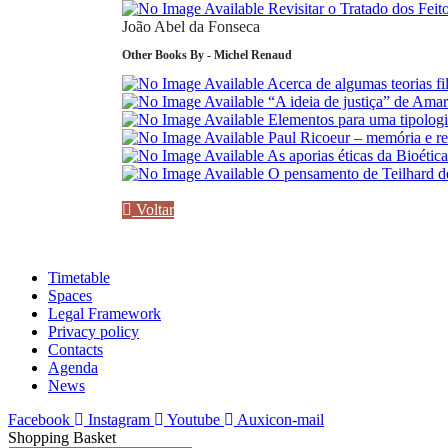
Revisitar o Tratado dos Feit
João Abel da Fonseca
Other Books By - Michel Renaud
Acerca de algumas teorias fil
“A ideia de justiça” de Ama
Elementos para uma tipologi
Paul Ricoeur – memória e r
As aporias éticas da Bioétic
O pensamento de Teilhard de
Voltar
Timetable
Spaces
Legal Framework
Privacy policy
Contacts
Agenda
News
Facebook
Instagram
Youtube
Auxicon-mail
Shopping Basket