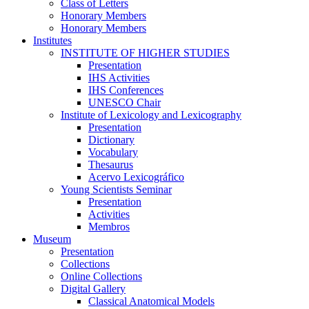
Class of Letters
Honorary Members
Honorary Members
Institutes
INSTITUTE OF HIGHER STUDIES
Presentation
IHS Activities
IHS Conferences
UNESCO Chair
Institute of Lexicology and Lexicography
Presentation
Dictionary
Vocabulary
Thesaurus
Acervo Lexicográfico
Young Scientists Seminar
Presentation
Activities
Membros
Museum
Presentation
Collections
Online Collections
Digital Gallery
Classical Anatomical Models