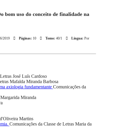
Do bom uso do conceito de finalidade na
6/2019
Páginas:
10
Tomo:
40/1
Língua:
Por
Letras
José Luís Cardoso
etras
Mafalda Miranda Barbosa
 uma axiologia fundamentante
Comunicações da
Margarida Miranda
ra
d'Oliveira Martins
emia.
Comunicações da Classe de Letras
Maria da