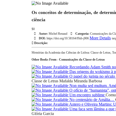
Os conceitos de determinação, de determin
ciência
$0
Autor:
Michel Renaud
Categoria:
Comunicações da Cla
More Details
DOI:
https://doi.org/10.58164/f9zb-j906
tar
Descrição:
Memórias da Academia das Ciências de Lisboa: Classe de Letras, T
Other Books From - Comunicações da Classe de Letras
Recordando Adam Smith nos
Das origens do wokismo à pr
O papel do jurista no sécul
Classe de Letras
Mafalda Miranda Barbosa
Non multa sed multum. Amé
O ofício de “humanista”, on
Um encontro sublime
Comun
No centenário de Amália…
Antero e Oliveira Martins:
Uma faca sem lâmina a que t
Glória Garcia