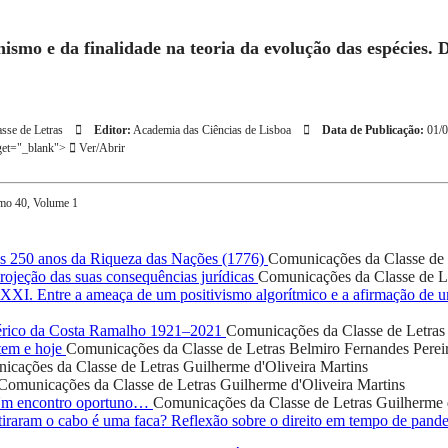
ismo e da finalidade na teoria da evolução das espécies. 
sse de Letras
Editor:
Academia das Ciências de Lisboa
Data de Publicação:
01/0
get="_blank">
Ver/Abrir
omo 40, Volume 1
 250 anos da Riqueza das Nações (1776)
Comunicações da Classe de 
ojeção das suas consequências jurídicas
Comunicações da Classe de L
o XXI. Entre a ameaça de um positivismo algorítmico e a afirmação de
rico da Costa Ramalho 1921–2021
Comunicações da Classe de Letras
tem e hoje
Comunicações da Classe de Letras
Belmiro Fernandes Perei
icações da Classe de Letras
Guilherme d'Oliveira Martins
Comunicações da Classe de Letras
Guilherme d'Oliveira Martins
 Um encontro oportuno…
Comunicações da Classe de Letras
Guilherme 
iraram o cabo é uma faca? Reflexão sobre o direito em tempo de pand