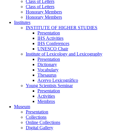
Class of Letters
Class of Letters
Honorary Members
Honorary Members
Institutes
INSTITUTE OF HIGHER STUDIES
Presentation
IHS Activities
IHS Conferences
UNESCO Chair
Institute of Lexicology and Lexicography
Presentation
Dictionary
Vocabulary
Thesaurus
Acervo Lexicográfico
Young Scientists Seminar
Presentation
Activities
Membros
Museum
Presentation
Collections
Online Collections
Digital Gallery