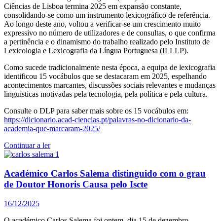
Ciências de Lisboa termina 2025 em expansão constante,
consolidando-se como um instrumento lexicográfico de referência.
Ao longo deste ano, voltou a verificar-se um crescimento muito
expressivo no número de utilizadores e de consultas, o que confirma
a pertinência e o dinamismo do trabalho realizado pelo Instituto de
Lexicologia e Lexicografia da Língua Portuguesa (ILLLP).
Como sucede tradicionalmente nesta época, a equipa de lexicografia
identificou 15 vocábulos que se destacaram em 2025, espelhando
acontecimentos marcantes, discussões sociais relevantes e mudanças
linguísticas motivadas pela tecnologia, pela política e pela cultura.
Consulte o DLP para saber mais sobre os 15 vocábulos em:
https://dicionario.acad-ciencias.pt/palavras-no-dicionario-da-
academia-que-marcaram-2025/
Continuar a ler
Académico Carlos Salema distinguido com o grau
de Doutor Honoris Causa pelo Iscte
16/12/2025
O académico Carlos Salema foi ontem, dia 15 de dezembro,