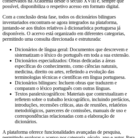
conservados na Academia desde o século XVIII e, sempre que
possível, disponibiliza o respetivo acesso em formato digital.
Com a conclusão desta fase, todos os dicionários bilingues
inventariados encontram-se agora integrados na plataforma,
juntando-se aos títulos relativos à dicionarística portuguesa já
disponíveis. O acervo está organizado em diferentes categorias,
permitindo uma consulta direcionada e estruturada:
Dicionários de língua geral: Documentos que descrevem e
sistematizam o léxico do português em toda a sua extensão.
Dicionários especializados: Obras dedicadas a áreas
específicas do conhecimento, como ciências naturais,
medicina, direito ou artes, refletindo a evolução das
terminologias técnicas e científicas em língua portuguesa.
Dicionários bilingues: Incluem obras que traduzem e
comparam o léxico português com outras línguas.
Textos paralexicográficos: Materiais que contextualizam e
refletem sobre o trabalho lexicográfico, incluindo prefácios,
introduções, recensões críticas, atas de reuniões, relatórios
metodológicos, pareceres de comissões, manuais de uso e
correspondências relacionadas com a elaboração de
dicionários.
A plataforma oferece funcionalidades avançadas de pesquisa,
permitindo explorar o acervo por categoria, século, ano e autor. Para