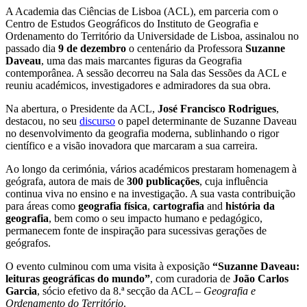
A Academia das Ciências de Lisboa (ACL), em parceria com o
Centro de Estudos Geográficos do Instituto de Geografia e
Ordenamento do Território da Universidade de Lisboa, assinalou no
passado dia
9 de dezembro
o centenário da Professora
Suzanne
Daveau
, uma das mais marcantes figuras da Geografia
contemporânea. A sessão decorreu na Sala das Sessões da ACL e
reuniu académicos, investigadores e admiradores da sua obra.
Na abertura, o Presidente da ACL,
José Francisco Rodrigues
,
destacou, no seu
discurso
o papel determinante de Suzanne Daveau
no desenvolvimento da geografia moderna, sublinhando o rigor
científico e a visão inovadora que marcaram a sua carreira.
Ao longo da cerimónia, vários académicos prestaram homenagem à
geógrafa, autora de mais de
300 publicações
, cuja influência
continua viva no ensino e na investigação. A sua vasta contribuição
para áreas como
geografia física
,
cartografia
and
história da
geografia
, bem como o seu impacto humano e pedagógico,
permanecem fonte de inspiração para sucessivas gerações de
geógrafos.
O evento culminou com uma visita à exposição
“Suzanne Daveau:
leituras geográficas do mundo”
, com curadoria de
João Carlos
Garcia
, sócio efetivo da 8.ª secção da ACL –
Geografia e
Ordenamento do Território
.