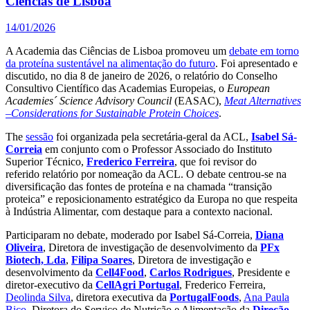
Ciências de Lisboa
14/01/2026
A Academia das Ciências de Lisboa promoveu um
debate em torno
da proteína sustentável na alimentação do futuro
. Foi apresentado e
discutido, no dia 8 de janeiro de 2026, o relatório do Conselho
Consultivo Científico das Academias Europeias, o
European
Academies´
Science Advisory Council
(EASAC),
Meat Alternatives
–Considerations for Sustainable Protein Choices
.
The
sessão
foi organizada pela secretária-geral da ACL,
Isabel Sá-
Correia
em conjunto com o Professor Associado do Instituto
Superior Técnico,
Frederico Ferreira
, que foi revisor do
referido relatório por nomeação da ACL. O debate centrou-se na
diversificação das fontes de proteína e na chamada “transição
proteica” e reposicionamento estratégico da Europa no que respeita
à Indústria Alimentar, com destaque para a contexto nacional.
Participaram no debate, moderado por Isabel Sá-Correia,
Diana
Oliveira
, Diretora de investigação de desenvolvimento da
PFx
Biotech, Lda
,
Filipa Soares
, Diretora de investigação e
desenvolvimento da
Cell4Food
,
Carlos Rodrigues
, Presidente e
diretor-executivo da
CellAgri Portugal
, Frederico Ferreira,
Deolinda Silva
, diretora executiva da
PortugalFoods
,
Ana Paula
Bico
, Diretora do Serviço de Nutrição e Alimentação da
Direção-