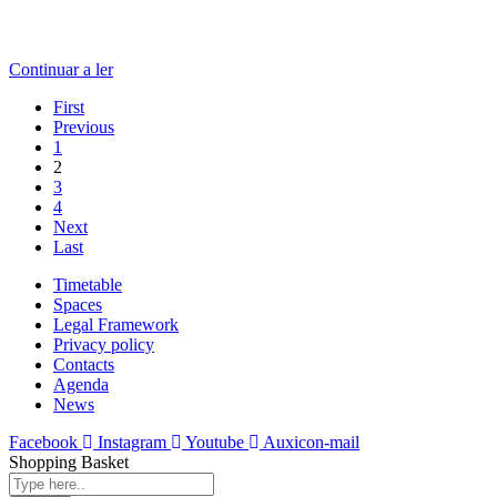
Continuar a ler
First
Previous
1
2
3
4
Next
Last
Timetable
Spaces
Legal Framework
Privacy policy
Contacts
Agenda
News
Facebook
Instagram
Youtube
Auxicon-mail
Shopping Basket